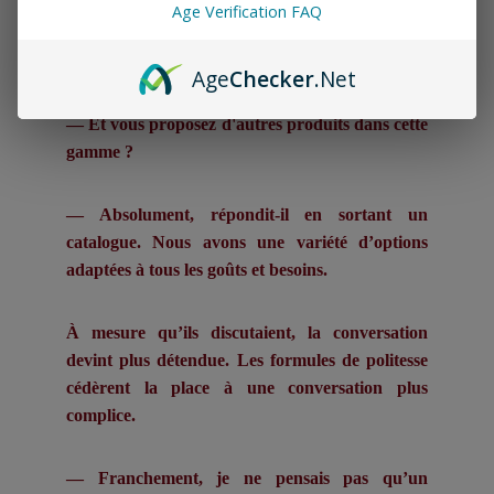
Age Verification FAQ
Elle se pencha, fascinée.
Age
Checker
.Net
— Et vous proposez d'autres produits dans cette
gamme ?
— Absolument, répondit-il en sortant un
catalogue. Nous avons une variété d’options
adaptées à tous les goûts et besoins.
À mesure qu’ils discutaient, la conversation
devint plus détendue. Les formules de politesse
cédèrent la place à une conversation plus
complice.
— Franchement, je ne pensais pas qu’un