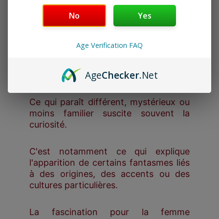
No
Yes
Pourquoi certaines origines fascinent-
elles davantage ?
Age Verification FAQ
Dans de nombreuses cultures, l'altérité
Age
Checker
.Net
exerce une forme d'attraction.
Ce qui paraît différent, mystérieux ou
moins familier suscite souvent la
curiosité.
C'est notamment ce qui explique
l'apparition de certains fantasmes liés
à des origines, des accents ou des
cultures particulières.
La fascination pour la femme