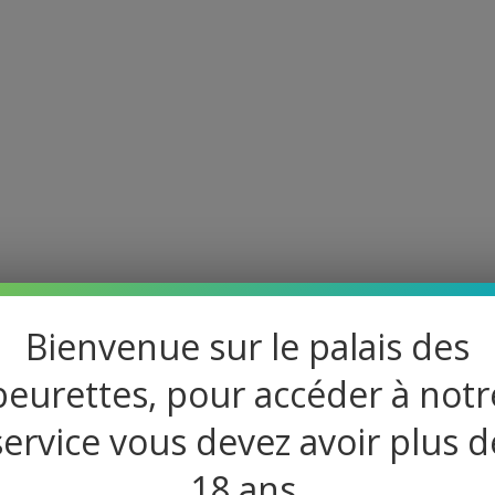
Bienvenue sur le palais des
beurettes, pour accéder à notr
 la nuit. Celui du bitume tiède, des poubelles é
s. Patrouiller seule n’est pas censé être excit
service vous devez avoir plus d
me si mes sens cherchaient quelque chose au-d
18 ans.